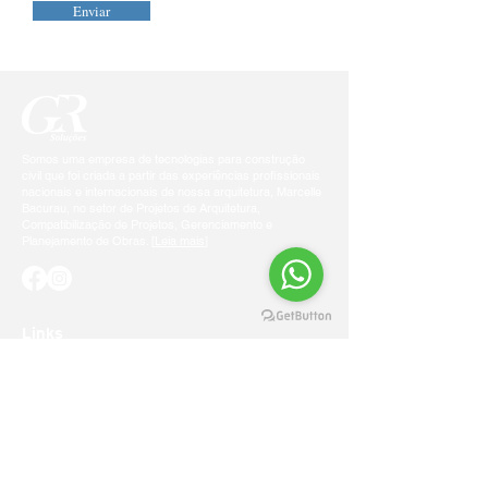
Enviar
Somos uma empresa de tecnologias para construção
civil que foi criada a partir das experiências profissionais
nacionais e internacionais de nossa arquitetura, Marcelle
Bacurau, no setor de Projetos de Arquitetura,
Compatibilização de Projetos, Gerenciamento e
Planejamento de Obras. [
Leia mais
]
Links
Home
Sobre Nós
Planejamento
Clientes e Parceiros
Projetos
Contato